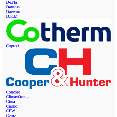
De.Na
Danfoss
Daewoo
D.E.M.
Copreci
Concore
ClimaxOrange
Cima
Ciarko
CFW
Ceme