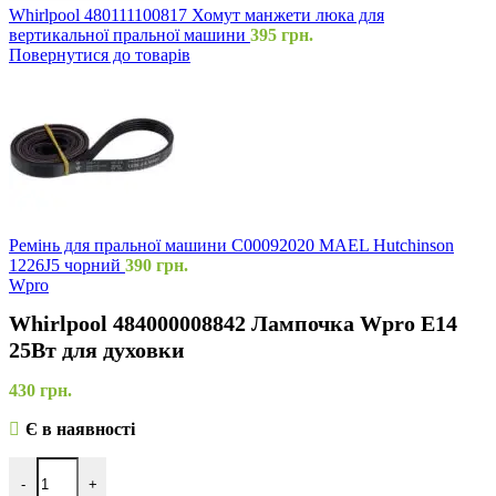
Whirlpool 480111100817 Хомут манжети люка для
вертикальної пральної машини
395
грн.
Повернутися до товарів
Ремінь для пральної машини C00092020 MAEL Hutchinson
1226J5 чорний
390
грн.
Wpro
Whirlpool 484000008842 Лампочка Wpro E14
25Вт для духовки
430
грн.
Є в наявності
-
+