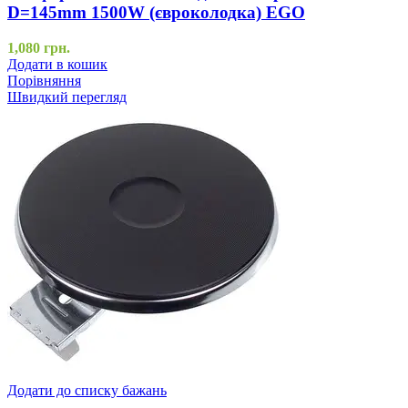
D=145mm 1500W (євроколодка) EGO
1,080
грн.
Додати в кошик
Порівняння
Швидкий перегляд
Додати до списку бажань