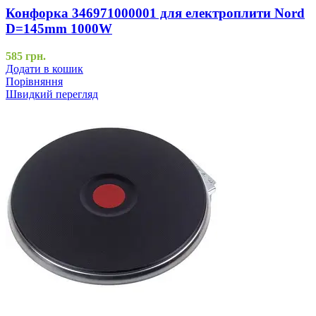
Конфорка 346971000001 для електроплити Nord
D=145mm 1000W
585
грн.
Додати в кошик
Порівняння
Швидкий перегляд