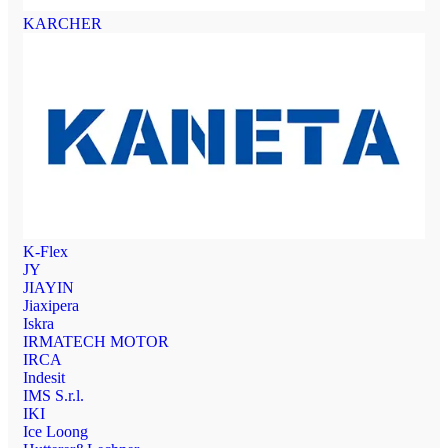
KARCHER
K-Flex
JY
JIAYIN
Jiaxipera
Iskra
IRMATECH MOTOR
IRCA
Indesit
IMS S.r.l.
IKI
Ice Loong