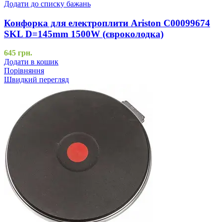
Додати до списку бажань
Конфорка для електроплити Ariston C00099674
SKL D=145mm 1500W (євроколодка)
645
грн.
Додати в кошик
Порівняння
Швидкий перегляд