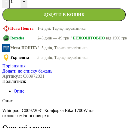
-
+
ДОДАТИ В КОШИК
Нова Пошта
1–2 дні, Тариф перевізника
Rozetka
2–5 днів — 49 грн /
БЕЗКОШТОВНО
від 1500 грн
Meest ПОШТА
2–5 днів, Тариф перевізника
Укрпошта
3–5 днів, Тариф перевізника
Порівняння
Додати до списку бажань
Артикул:
C00972031
Поділитися:
Опис
Опис
Whirlpool C00972031 Конфорка Eika 1700W для
склокерамічної поверхні
Супутні товари