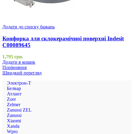
Додати до списку бажань
Конфорка для склокерамічної поверхні Indesit
C00089645
1,795
грн.
Додати в кошик
Порівняння
Швидкий перегляд
Электрон-Т
Белвар
Атлант
Zoer
Zelmer
Zanussi ZEL
Zanussi
Xiaomi
Xanda
Wpro