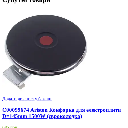
Додати до списку бажань
C00099674 Ariston Конфорка для електроплити
D=145mm 1500W (євроколодка)
685
грн.