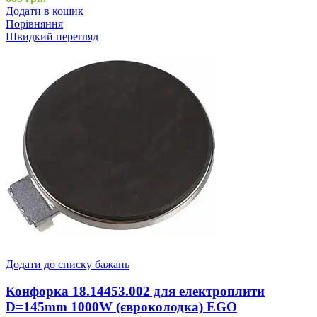
Додати в кошик
Порівняння
Швидкий перегляд
Додати до списку бажань
Конфорка 18.14453.002 для електроплити
D=145mm 1000W (євроколодка) EGO