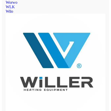
Worwo
WLK
Wilo