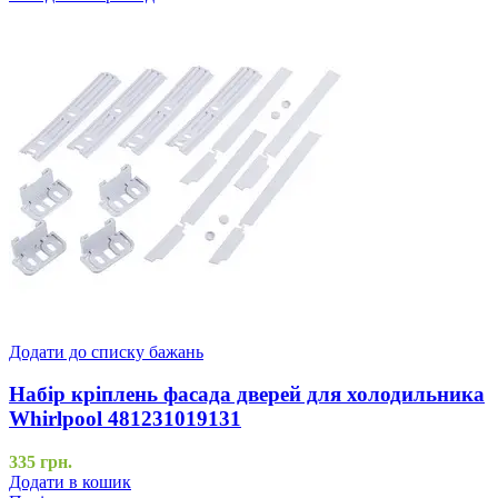
Додати до списку бажань
Набір кріплень фасада дверей для холодильника
Whirlpool 481231019131
335
грн.
Додати в кошик