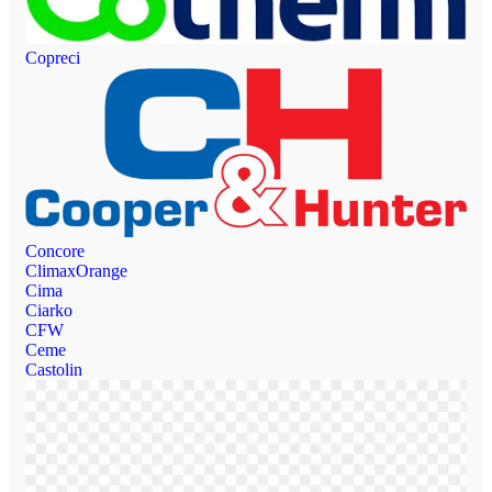
Copreci
Concore
ClimaxOrange
Cima
Ciarko
CFW
Ceme
Castolin