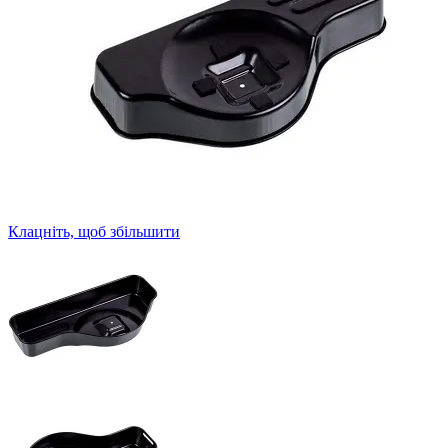
Клацніть, щоб збільшити