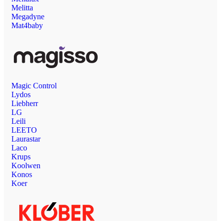
Melitta
Megadyne
Mat4baby
Magic Control
Lydos
Liebherr
LG
Leili
LEETO
Laurastar
Laco
Krups
Koolwen
Konos
Koer