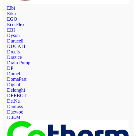
Elbi
Eika
EGO
Eco-Flex
EBI
Dyson
Duracell
DUCATI
Dreefs
Drazice
Drain Pump
DP
Domel
DomaPart
Digital
Delonghi
DEEBOT
De.Na
Danfoss
Daewoo
D.E.M.