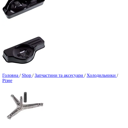
Головна
/
Shop
/
Запчастини та аксесуари
/
Холодильники
/
Різне