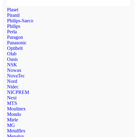
Plaset
Piranil
Philips-Saeco
Philips
Perla
Paragon
Panasonic
Optibelt
Olab
Oasis
NSK
Nowax
NovaTec
Nord
Nidec
NICPREM
Next
MTS
Moulinex
Mondo
Miele
MG
Metalflex
Menalux