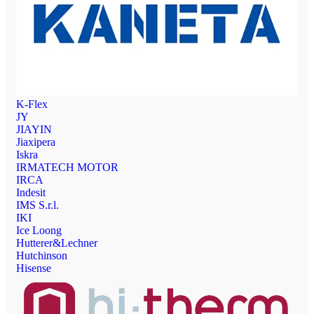
K-Flex
JY
JIAYIN
Jiaxipera
Iskra
IRMATECH MOTOR
IRCA
Indesit
IMS S.r.l.
IKI
Ice Loong
Hutterer&Lechner
Hutchinson
Hisense