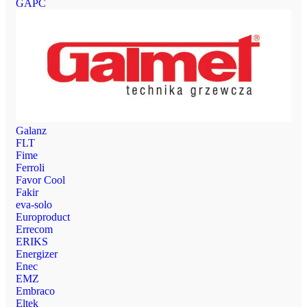
GAPC
Galanz
FLT
Fime
Ferroli
Favor Cool
Fakir
eva-solo
Europroduct
Errecom
ERIKS
Energizer
Enec
EMZ
Embraco
Eltek