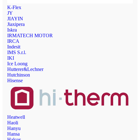
K-Flex
JY
JIAYIN
Jiaxipera
Iskra
IRMATECH MOTOR
IRCA
Indesit
IMS S.r.l.
IKI
Ice Loong
Hutterer&Lechner
Hutchinson
Hisense
Heatwell
Haoli
Hanyu
Hansa
Halcor