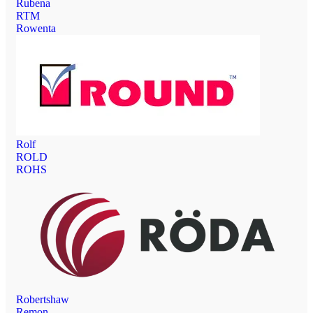
Rubena
RTM
Rowenta
Rolf
ROLD
ROHS
Robertshaw
Remon