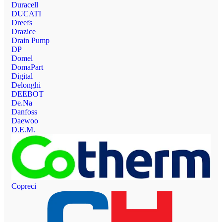
Duracell
DUCATI
Dreefs
Drazice
Drain Pump
DP
Domel
DomaPart
Digital
Delonghi
DEEBOT
De.Na
Danfoss
Daewoo
D.E.M.
Copreci