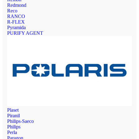
Redmond
Reco
RANCO
R-FLEX
Pyramida
PURIFY AGENT
Plaset
Piranil
Philips-Saeco
Philips
Perla
Paragon