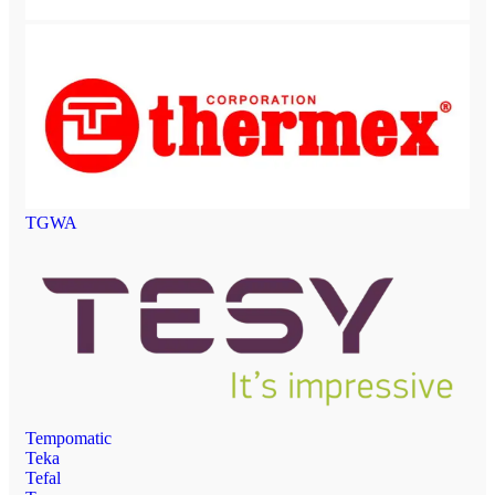
TGWA
Tempomatic
Teka
Tefal