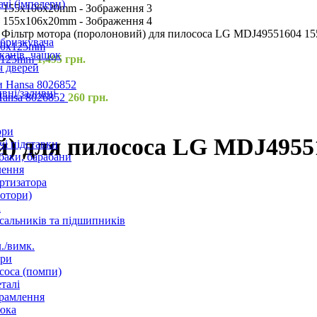
чі (імпелери)
Фільтр мотора (поролоновий) для пилососа LG MDJ49551604 1
збризкувача
канів, чашок
0x125mm
1,495
грн.
 дверей
вні/заливні
Hansa 8026852
260
грн.
ори
й) для пилососа LG MDJ495
і підставки
баки, барабани
лення
ртизатора
отори)
а
 сальників та підшипників
./вимк.
ори
соса (помпи)
талі
рамлення
юка