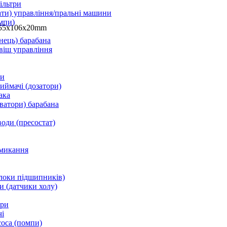
ільтри
ати) управління/пральні машини
мпи)
155x106x20mm
нець) барабана
віш управління
ки
ймачі (дозатори)
ака
ватори) барабана
води (пресостат)
микання
локи підшипників)
и (датчики холу)
ори
і
соса (помпи)