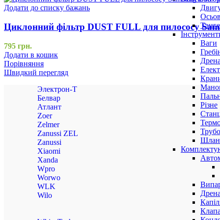
Двигу
Додати до списку бажань
Осьов
Танге
Циклонний фільтр DUST FULL для пилососу Samsu
Інструмент
Ваги
795
грн.
Гребі
Додати в кошик
Дрена
Порівняння
Елект
Швидкий перегляд
Крани
Маном
Электрон-Т
Паль
Белвар
Різне
Атлант
Станц
Zoer
Терм
Zelmer
Трубо
Zanussi ZEL
Шлан
Zanussi
Комплекту
Xiaomi
Авто
Xanda
Wpro
Worwo
Випар
WLK
Дрена
Wilo
Капіл
Клап
Конд