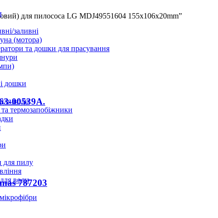
и
лоновий) для пилососа LG MDJ49551604 155x106x20mm”
вні/заливні
уна (мотора)
ратори та дошки для прасування
шнури
мпи)
і дошки
63-00539A.
 для води
 та термозапобіжники
адки
и
ри
 для пилу
вління
 для води
omas 787203
 мікрофібри