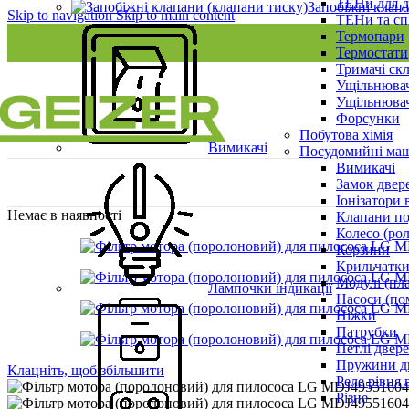
ТЕНи для д
Запобіжні клапа
Skip to navigation
Skip to main content
ТЕНи та сп
Термопари
Термостати
Тримачі ск
Ущільнювач
Ущільнювач
Форсунки
Побутова хімія
Вимикачі
Посудомийні ма
Вимикачі
Замок двер
Іонізатори 
Немає в наявності
Клапани по
Колесо (ро
Корзини
Крильчатки
Модулі (пл
Лампочки індикації
Насоси (по
Ніжки
Патрубки
Петлі двер
Пружини д
Клацніть, щоб збільшити
Реле рівня 
Різне