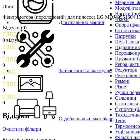
Мережеві ф
Опис
Модулі (пл
Насоси (по
Фільтр мотора (поролоновий) для пилососа LG MDJ49551604 
Ніжки
Для пральних машин
Опора (фла
Відгуки (0)
Основа кла
Патрубки
0 відгуків
Петлі люка
Підшипни
0
Порошкопри
Пружини б
Ребра (акти
0
Редуктори
Запчастини та аксесуари
Реле рівня 
0
Ремені
Різне
0
Ручки пере
Сальники
0
Скло люка
Супорти (б
Відгуки
Таходатчик
Оздоблювальні матеріали
Тени
Термосенс
Очистити фільтри
Ущільнювач
Фільтри на
Відгуків немає, поки що.