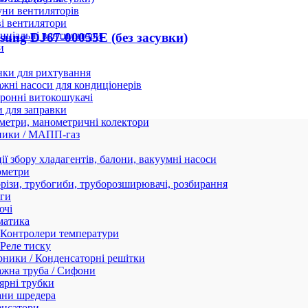
ни вентиляторів
і вентилятори
нціальні вентилятори
ng DJ67-00055E (без засувки)
и
нки для рихтування
жні насоси для кондиціонерів
ронні витокошукачі
 для заправки
етри, манометричні колектори
ники / МАПП-газ
ії збору хладагентів, балони, вакуумні насоси
ометри
різи, трубогиби, труборозширювачі, розбирання
ги
ючі
матика
Контролери температури
Реле тиску
ники / Конденсаторні решітки
жна труба / Сифони
ярні трубки
ани шредера
енсатори