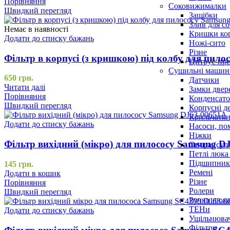
Порівняння
Соковижималки
Швидкий перегляд
Защібки
Злив для с
Немає в наявності
Кришки ко
Додати до списку бажань
Ножі-сито
Різне
Фільтр в корпусі (з кришкою) під колбу для пил
Цитрус-пре
Сушильні машин
650
грн.
Датчики
Читати далі
Замки двер
Порівняння
Конденсат
Швидкий перегляд
Корпусні де
Крильчатк
Додати до списку бажань
Насоси, по
Ніжки
Фільтр вихідний (мікро) для пилососу Samsung D
Опора (суп
Петлі люка 
Підшипни
145
грн.
Ремені
Додати в кошик
Різне
Порівняння
Ролери
Швидкий перегляд
Ручки люка,
ТЕНи
Додати до списку бажань
Ущільнювач
Фільтри