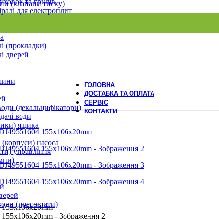
уховок та грилів
ни (клапани тиску)
іралі для електроплит
ла
і (прокладки)
і дверей
шини
ГОЛОВНА
ДОСТАВКА ТА ОПЛАТА
ей
СЕРВІС
води (декальцифікатори)
КОНТАКТИ
дачі води
лики) ящика
 (корпуси) насоса
ати) управління
мпи)
ей
верей
води (пресостати)