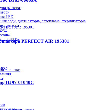
4300 DJ63-00669A
уна (мотора)
нітори
ння LED
ння води, дистиляторів, автоклавів, стерилізаторів
истилятора
воды
юрниці
чі волосся
homas серії PERFECT AIR 195301
ани та ложки
вління
ра
ung DJ97-01040C
вий
и та двигуни