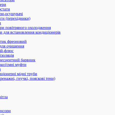
ери
стати
ри-осушувачі
ги (перехідники)
и
ри повітряного охолодження
 для встановлення кондиціонерів
тик фреоновий
 для очищення
ій-флюс
ізоляція
ресцентний барвник
оз'ємні муфти
и
ціонерні мідні труби
дренажні, гнучкі, пояскові тени)
вітла
енсори