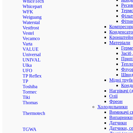
WhiceTech
Ресив
Whicepart
Термо
WFK
Фільт
Weiguang
Фітин
Waterstal
Компресор
Vestfrost
Конденсато
Vestel
Кронштейни
Vecamco
Матеріали
Varta
Герме
VALUE
Засіб
Universal
Прип
UNIVAL
Тепло
Ulka
Флуо
UFO
Швидк
TP Reflex
Мідні труб
TP
Конди
Toshiba
Нагрівачі (
Tormec
Олії
Tiki
Фреон
Thomas
Холодильники
Вимикачі с
Thermotech
Випарники
Датчики
Датчики, с
TGWA