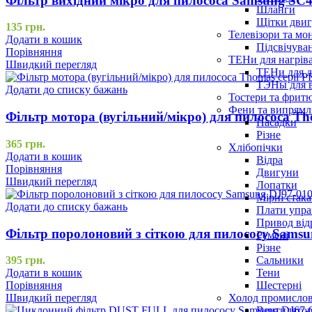
Фільтр вихідний мікро для пилососа Samsung SC
Шланги
Щітки двиг
135
грн.
Телевізори та мо
Додати в кошик
Підсвічува
Порівняння
ТЕНи для нагріва
Швидкий перегляд
ТЕНи для д
ТЭНы для 
Додати до списку бажань
Тостери та фрит
Фени та випрямля
Фільтр мотора (вугільний/мікро) для пилососа T
Насадки
Різне
365
грн.
Хлібопічки
Додати в кошик
Відра
Порівняння
Двигуни
Швидкий перегляд
Лопатки
Мірні стак
Додати до списку бажань
Плати упра
Привод від
Фільтр поролоновий з сіткою для пилососу Sams
Ремені
Різне
Сальники
395
грн.
Тени
Додати в кошик
Шестерні
Порівняння
Холод промисло
Швидкий перегляд
Вентилятор