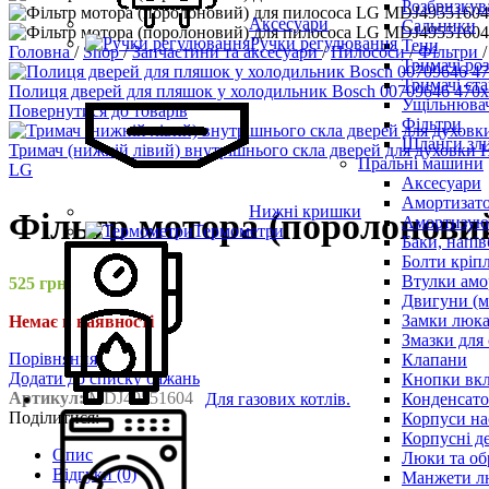
Розбризкува
Аксесуари
Сальники
Ручки регулювання
Тени
Головна
/
Shop
/
Запчастини та аксесуари
/
Пилососи
/
Фільтри
/
Тримачі ро
Тримачі ста
Полиця дверей для пляшок у холодильник Bosch 00709646 47
Ущільнювач
Повернутися до товарів
Фільтри
Шланги зли
Тримач (нижній лівий) внутрішнього скла дверей для духовки 
Пральні машини
LG
Аксесуари
Амортизат
Нижні кришки
Фільтр мотора (поролонови
Амортизуюч
Термометри
Баки, напів
Болти кріп
Втулки амо
525
грн.
Двигуни (м
Замки люк
Немає в наявності
Змазки для
Порівняння
Клапани
Додати до списку бажань
Кнопки вкл
Артикул:
MDJ49551604
Для газових котлів.
Конденсат
Поділитися:
Корпуси на
Корпусні де
Опис
Люки та об
Відгуки (0)
Манжети л