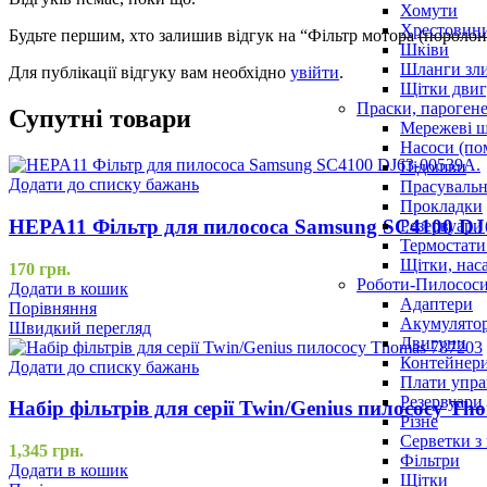
Хомути
Хрестовин
Будьте першим, хто залишив відгук на “Фільтр мотора (поро
Шківи
Шланги зли
Для публікації відгуку вам необхідно
увійти
.
Щітки двиг
Праски, парогене
Супутні товари
Мережеві 
Насоси (по
Підошви
Додати до списку бажань
Прасувальн
Прокладки
HEPA11 Фільтр для пилососа Samsung SC4100 DJ
Резервуари
Термостати
Щітки, нас
170
грн.
Роботи-Пилосос
Додати в кошик
Адаптери
Порівняння
Акумулято
Швидкий перегляд
Двигуни
Контейнери
Додати до списку бажань
Плати упра
Резервуари
Набір фільтрів для серії Twin/Genius пилососу Th
Різне
Серветки з
1,345
грн.
Фільтри
Додати в кошик
Щітки