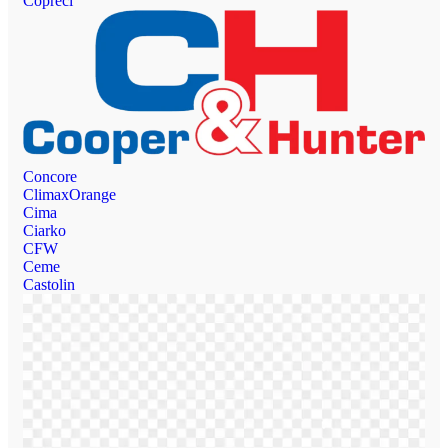
Copreci
Concore
ClimaxOrange
Cima
Ciarko
CFW
Ceme
Castolin