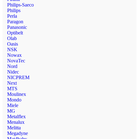
Philips-Saeco
Philips
Perla
Paragon
Panasonic
Optibelt
Olab
Oasis
NSK
Nowax
NovaTec
Nord
Nidec
NICPREM
Next
MTS
Moulinex
Mondo
Miele
MG
Metalflex
Menalux
Melitta
Megadyne
Mat4baby