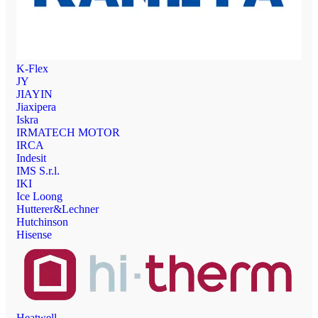
K-Flex
JY
JIAYIN
Jiaxipera
Iskra
IRMATECH MOTOR
IRCA
Indesit
IMS S.r.l.
IKI
Ice Loong
Hutterer&Lechner
Hutchinson
Hisense
Heatwell