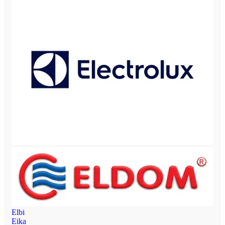
Elbi
Eika