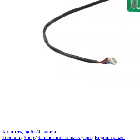
Клацніть, щоб збільшити
Головна
/
Shop
/
Запчастини та аксесуари
/
Водонагрівачі