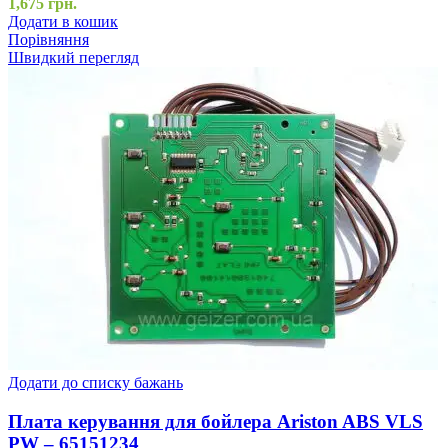
1,675
грн.
Додати в кошик
Порівняння
Швидкий перегляд
Додати до списку бажань
Плата керування для бойлера Ariston ABS VLS
PW – 65151234