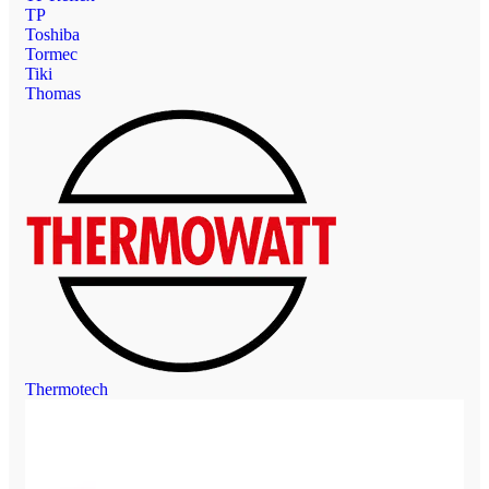
TP
Toshiba
Tormec
Tiki
Thomas
Thermotech