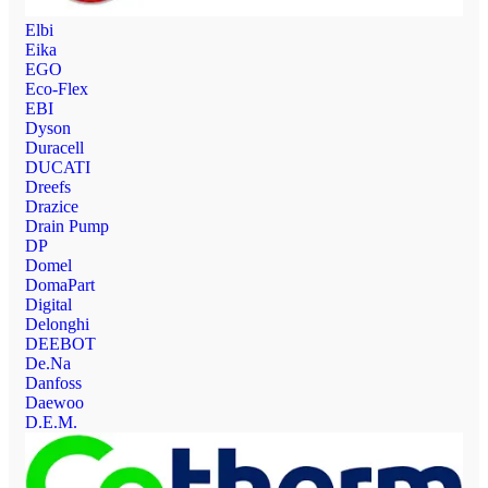
Elbi
Eika
EGO
Eco-Flex
EBI
Dyson
Duracell
DUCATI
Dreefs
Drazice
Drain Pump
DP
Domel
DomaPart
Digital
Delonghi
DEEBOT
De.Na
Danfoss
Daewoo
D.E.M.