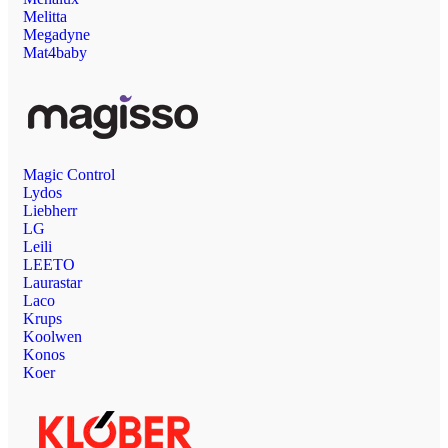
Melitta
Megadyne
Mat4baby
Magic Control
Lydos
Liebherr
LG
Leili
LEETO
Laurastar
Laco
Krups
Koolwen
Konos
Koer