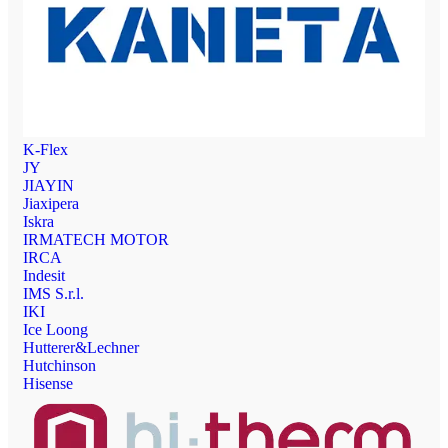
K-Flex
JY
JIAYIN
Jiaxipera
Iskra
IRMATECH MOTOR
IRCA
Indesit
IMS S.r.l.
IKI
Ice Loong
Hutterer&Lechner
Hutchinson
Hisense