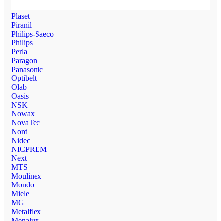
Plaset
Piranil
Philips-Saeco
Philips
Perla
Paragon
Panasonic
Optibelt
Olab
Oasis
NSK
Nowax
NovaTec
Nord
Nidec
NICPREM
Next
MTS
Moulinex
Mondo
Miele
MG
Metalflex
Menalux