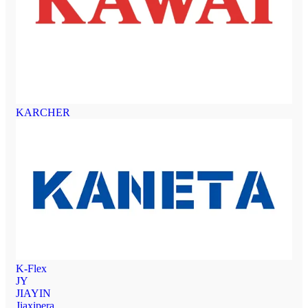
KARCHER
K-Flex
JY
JIAYIN
Jiaxipera