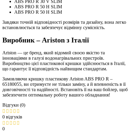
ABS PRO R 30 V SLIM
ABS PRO R 50 H SLIM
ABS PRO R 50 H SLIM
Завдяки точній відповідності розмірів та дизайну, вона легко
встановлюється та забезпечує відмінну сумісність.
Виробник – Ariston з Італії
Ariston — це бренд, який відомий своєю якістю та
інноваціями в галузі водонагрівальних пристроїв.
Виробництво цієї пластикової кришки здійснюється в Італії,
що гарантує її відповідність найвищим стандартам.
Замовляючи кришку пластикову Ariston ABS PRO R –
65180055, ви отримуєте не тільки заміну, а й впевненість в її
довговічності та надійності. Встановіть її на ваш бойлер, щоб
забезпечити оптимальну роботу вашого обладнання!
Відгуки (0)
0 відгуків
0