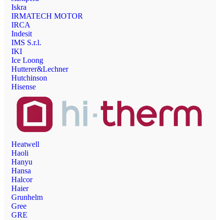
Iskra
IRMATECH MOTOR
IRCA
Indesit
IMS S.r.l.
IKI
Ice Loong
Hutterer&Lechner
Hutchinson
Hisense
Heatwell
Haoli
Hanyu
Hansa
Halcor
Haier
Grunhelm
Gree
GRE