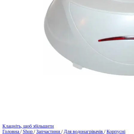
Клацніть, щоб збільшити
Головна
/
Shop
/
Запчастини
/
Для водонагрівачів
/
Корпусні