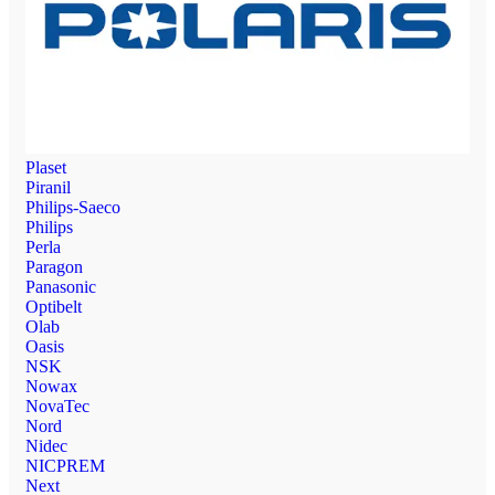
Plaset
Piranil
Philips-Saeco
Philips
Perla
Paragon
Panasonic
Optibelt
Olab
Oasis
NSK
Nowax
NovaTec
Nord
Nidec
NICPREM
Next