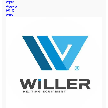
Wpro
Worwo
WLK
Wilo