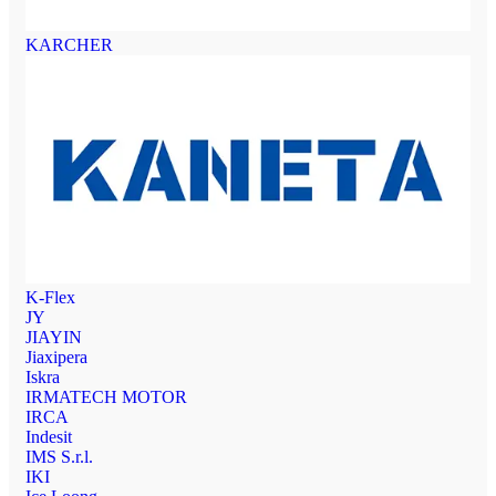
KARCHER
K-Flex
JY
JIAYIN
Jiaxipera
Iskra
IRMATECH MOTOR
IRCA
Indesit
IMS S.r.l.
IKI