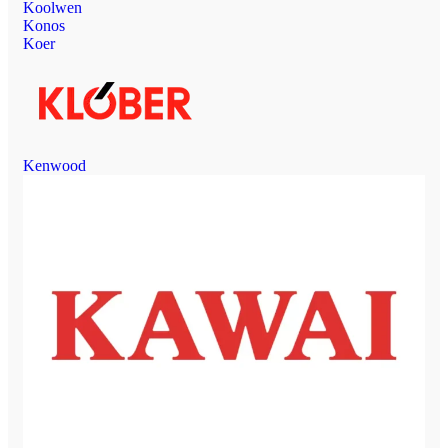
Koolwen
Konos
Koer
Kenwood