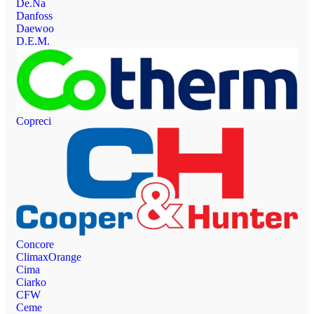
De.Na
Danfoss
Daewoo
D.E.M.
Copreci
Concore
ClimaxOrange
Cima
Ciarko
CFW
Ceme