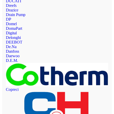
DUCATI
Dreefs
Drazice
Drain Pump
DP
Domel
DomaPart
Digital
Delonghi
DEEBOT
De.Na
Danfoss
Daewoo
D.E.M.
Copreci