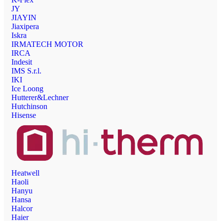
JY
JIAYIN
Jiaxipera
Iskra
IRMATECH MOTOR
IRCA
Indesit
IMS S.r.l.
IKI
Ice Loong
Hutterer&Lechner
Hutchinson
Hisense
Heatwell
Haoli
Hanyu
Hansa
Halcor
Haier