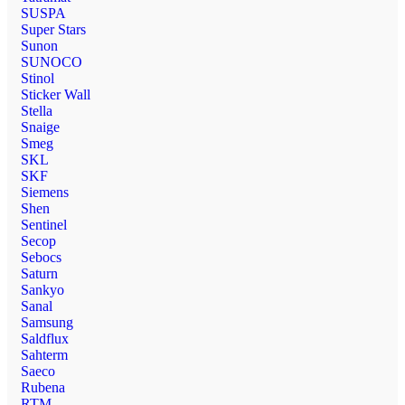
SUSPA
Super Stars
Sunon
SUNOCO
Stinol
Sticker Wall
Stella
Snaige
Smeg
SKL
SKF
Siemens
Shen
Sentinel
Secop
Sebocs
Saturn
Sankyo
Sanal
Samsung
Saldflux
Sahterm
Saeco
Rubena
RTM