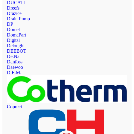
DUCATI
Dreefs
Drazice
Drain Pump
DP
Domel
DomaPart
Digital
Delonghi
DEEBOT
De.Na
Danfoss
Daewoo
D.E.M.
Copreci