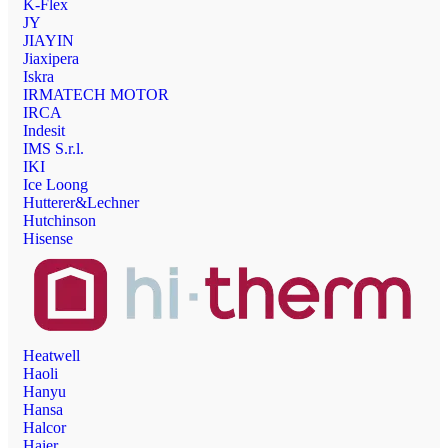
K-Flex
JY
JIAYIN
Jiaxipera
Iskra
IRMATECH MOTOR
IRCA
Indesit
IMS S.r.l.
IKI
Ice Loong
Hutterer&Lechner
Hutchinson
Hisense
Heatwell
Haoli
Hanyu
Hansa
Halcor
Haier