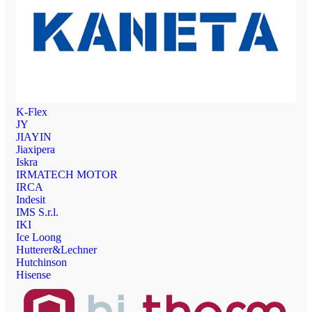
K-Flex
JY
JIAYIN
Jiaxipera
Iskra
IRMATECH MOTOR
IRCA
Indesit
IMS S.r.l.
IKI
Ice Loong
Hutterer&Lechner
Hutchinson
Hisense