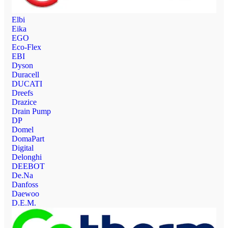
Elbi
Eika
EGO
Eco-Flex
EBI
Dyson
Duracell
DUCATI
Dreefs
Drazice
Drain Pump
DP
Domel
DomaPart
Digital
Delonghi
DEEBOT
De.Na
Danfoss
Daewoo
D.E.M.